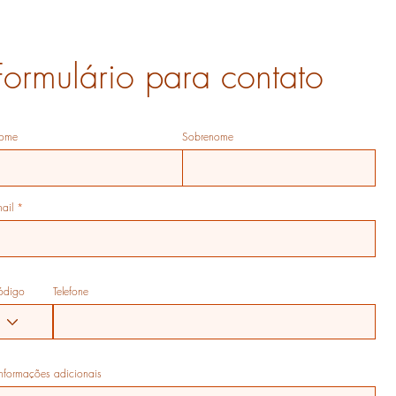
Formulário para contato
ome
Sobrenome
ail
ódigo
Telefone
Informações adicionais