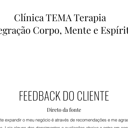
Clínica TEMA Terapia
egração Corpo, Mente e Espíri
FEEDBACK DO CLIENTE
Direto da fonte
ite expandir o meu negócio é através de recomendações e me agrada
s. Leia alguns dos depoimentos e avaliações abaixo e entre em cont