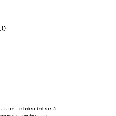
to
 saber que tantos clientes estão
ato se quiser enviar os seus.